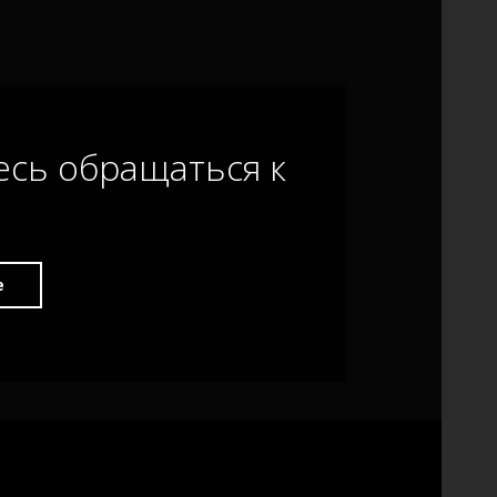
есь обращаться к
е