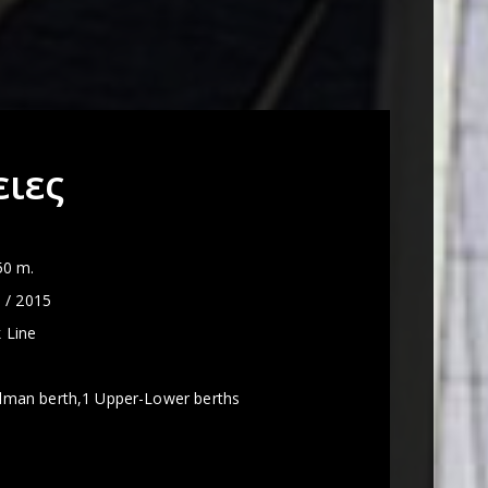
ιες
50 m.
 / 2015
 Line
llman berth,1 Upper-Lower berths