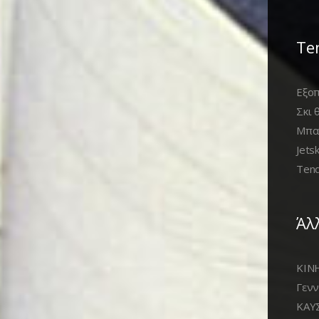
Te
Εξοπ
Σκι 
Μπα
Jets
Tend
Άλ
ΚΙΝΗ
Γενν
ΚΑΥΣ