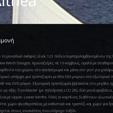
lthea
αμονή
 το μοναδικό σκάφος είναι 123 πόδια συμπεριλαμβανομένου της b
ew Winch Designs. Κρουαζιέρες σε 10 κόμβους, ομαλά με σταθερο
αφθονία του χώρου στο κατάστρωμα και μέσα στο γιοτ για χαλάρω
ερικό υπάρχει μια τραπεζαρία με θέα 360 μοιρών στο εξωτερικό 
48 'και DVD player. Εξωτερική τραπεζαρία βρίσκεται στο μεγάλο
ν ως εξής: Ένα Master (με τηλεόραση LCD 28), δύο μονά κρεβάτια, 
ίνα με Upper-Lower berths. Όλες οι καμπίνες διαθέτουν ιδιωτικές
έτει χώρο ηλιοθεραπείας με καθιστικό και τραπέζι και χώρο για 
χεται στους επισκέπτες ένα υπέροχο ταξίδι.