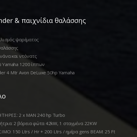
nder & παιχνίδια θαλάσσης
λισμός ψαρέματος
θαλάσσης
νάνα και ντόνατς
ki Yamaha 1200 ίππων
er 4 Mtr Avon DeLuxe 50hp Yamaha
λο
ΤΗΡΕΣ: 2 x MAN 240 hp Turbo
ήτρια: 2 βόρεια φώτα 42kW, 1 σταγμένα 22KW
ΙΜΟ: 150 Ltrs / Hr + 200 Ltrs / ημέρα gens BEAM: 25 Ft