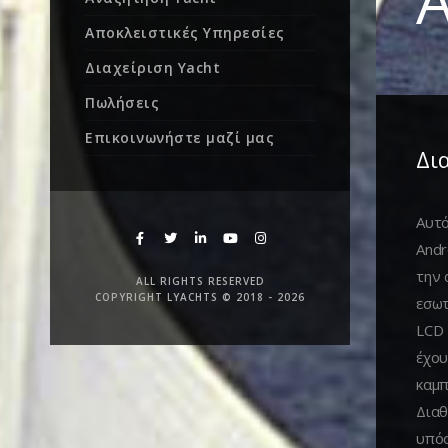
A
Αποκλειστικές Υπηρεσίες
Διαχείριση Yacht
Πωλήσεις
Επικοινωνήστε μαζί μας
Δι
Αυτό
Andr
την 
ALL RIGHTS RESERVED
COPYRIGHT LYACHTS © 2018 - 2026
εσωτ
LCD 
έχου
καμπ
Διαθ
υπόσ