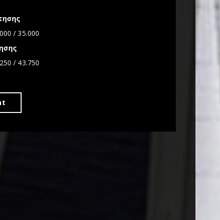
N
τησης
000 / 35.000
ησης
250 / 43.750
ht