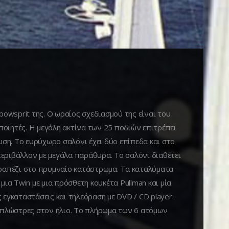
owsprit της. Ο ωραίος σχεδιασμού της είναι του
ποιητές. Η μεγάλη ακτίνα των 25 ποδιών επιτρέπει
ση. Το ευρύχωρο σαλόνι έχει δύο επίπεδα και στο
περιβάλλον με μεγάλα παράθυρα. Το σαλόνι διαθέτει
 τραπέζι στο πρυμναίο κατάστρωμα. Τα καταλύματα
μια Twin με μια πρόσθετη κουκέτα Pullman και μία
 εγκαταστάσεις και τηλεόραση με DVD / CD player.
ξαπλώστρες στον ήλιο. Το πλήρωμα των 6 ατόμων