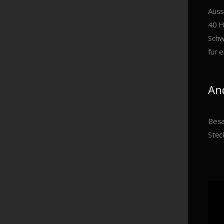
Auss
40 H
Schw
für 
An
Besa
Stec