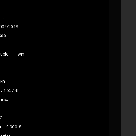
ft.
009/2018
500
uble, 1 Twin
kn
:
1.557 €
eis:
€
€
s:
10.900 €
reis: