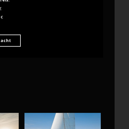
€
 €
Yacht