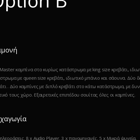
ption B
αμονή
Master καμπίνα στο κυρίως κατάστρωμα με king size κρεβάτι, ιδι
στρωμα με queen size κρεβάτι, ιδιωτικό μπάνιο και σάουνα. Δύο 
άτι . Δύο καμπίνες με διπλό κρεβάτι στο κάτω κατάστρωμα, με δυ
τικό τους χώρο. Εξαιρετικές επιπέδου σουίτας όλες οι καμπίνες.
χαγωγία
τηλεοράσεις. 8 x Audio Player. 3 x παγομηχανές. 5 x Μικρά ψυγεία.