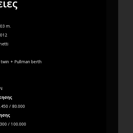
ιες
.03 m.
012
etti
 twin + Pullman berth
N
τησης
.450 / 80.000
ησης
300 / 100.000