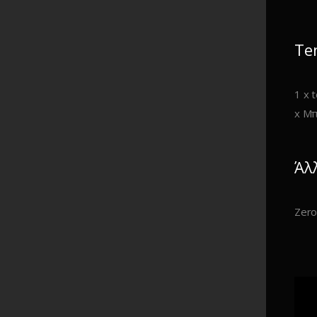
Te
1 x 
x Μπ
Άλ
Zero