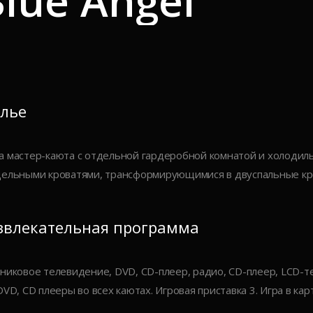
lue Angel
лье
 мастер-каюта с отдельной гардеробной комнатой и холодиль
ельными кроватями, трансформирующимися в двуспальные кров
звлекательная программа
никовое телевидение, DVD, CD-плеер, радио, CD-плеер, LCD-те
DVD, CD плееры во всех каютах. Игровая приставка 3. Игра в кар