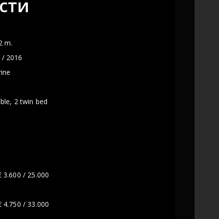
сти
92 m.
 / 2016
ine
le, 2 twin bed
 3.600 / 25.000
 4.750 / 33.000