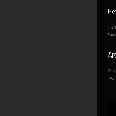
Не
1 х 
Snor
Др
Откр
воды