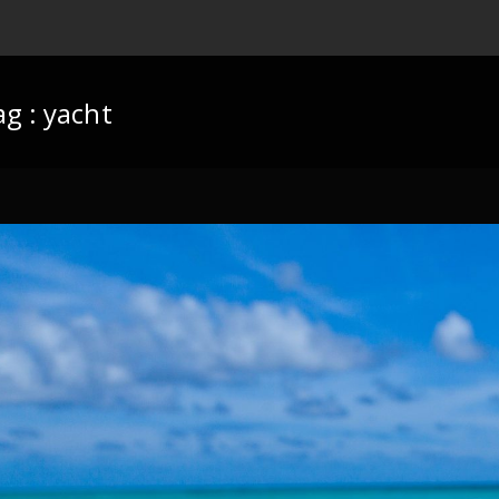
ag :
yacht