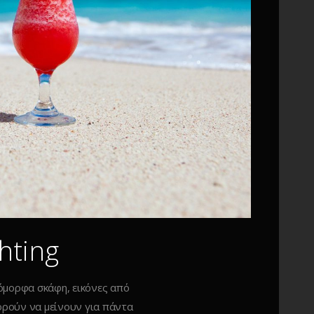
hting
 όμορφα σκάφη, εικόνες από
ορούν να μείνουν για πάντα