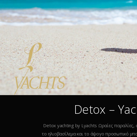
Detox – Yac
Detox yachting by Lyachts Ωραίες παραλίες,
το ηλιοβασίλεμα και το άψογο προσωπικό μπ