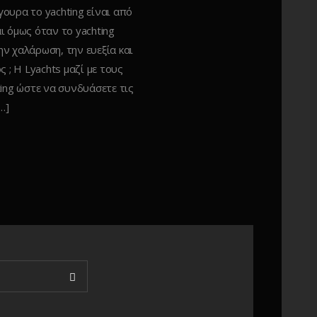
γουρα το yachting είναι από
αι όμως όταν το yachting
ην χαλάρωση, την ευεξία και
; Η Lyachts μαζί με τους
ing ώστε να συνδυάσετε τις
…]