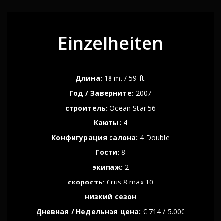
Einzelheiten
Длина:
18 m. / 59 ft.
Год / Заверните:
2007
строитель:
Ocean Star 56
Каюты:
4
Конфигурация салона:
4 Double
Гости:
8
экипаж:
2
скорость:
Crus 8 max 10
низкий сезон
Дневная / Недельная цена:
€ 714 / 5.000