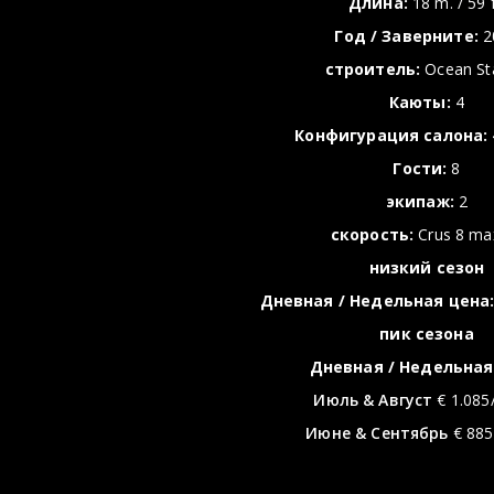
Длина:
18 m. / 59 f
Год / Заверните:
2
строитель:
Ocean St
Каюты:
4
Конфигурация салона:
Гости:
8
экипаж:
2
скорость:
Crus 8 ma
низкий сезон
Дневная / Недельная цена
пик сезонa
Дневная / Недельная
Июль & Август
€ 1.085/
Июне & Сентябрь
€ 885