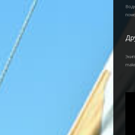
Водн
поме
Др
Экип
make