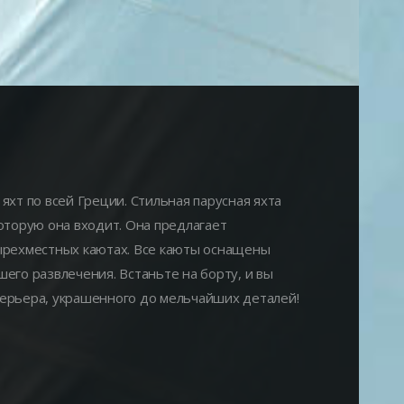
 яхт по всей Греции. Стильная парусная яхта
 которую она входит. Она предлагает
тырехместных каютах. Все каюты оснащены
его развлечения. Встаньте на бортy, и вы
терьера, украшенного до мельчайших деталей!