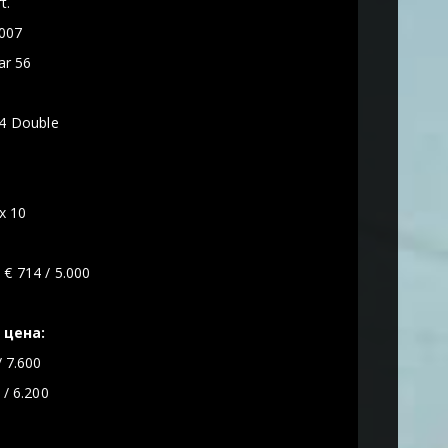
t.
007
ar 56
4 Double
x 10
:
€ 714 / 5.000
 цена:
 7.600
 / 6.200